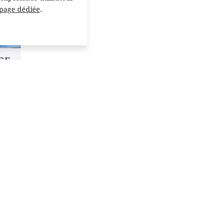
 page dédiée
.
GE
Plan du site
rmés de nos
Accueil
et actualités
Coiffure
Esthétique