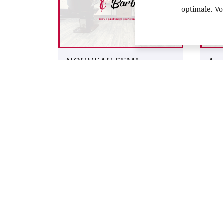
optimale. Vo
NOUVEAU SEMI
Aco
PERMANENT
pri
Voir l'actualité
Voir
Chop Hair Barber
26 Boulevard Victor Guilhem
82400 Valence d’Agen
Afficher la carte