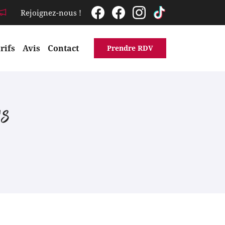
Rejoignez-nous !
rifs
Avis
Contact
Prendre RDV
ES