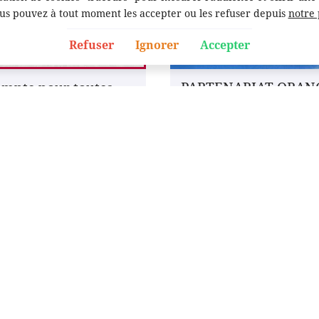
us pouvez à tout moment les accepter ou les refuser depuis
notre
Refuser
Ignorer
Accepter
mpte pour toutes
PARTENARIAT ORAN
se de rendez vous
BLEUE
 l'actualité
Voir l'actualité
Horaires d'ouverture :
Restez informés
Mardi : 9h
–
19h
Tenez vous info
Mercredi : FERMÉ
dernières offres 
Jeudi: 9h - 19h