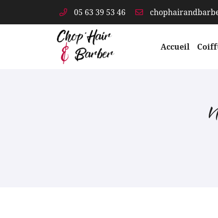
05 63 39 53 46
26 Boulevard Victor Guilhem
82400 Valence d’Agen
Accueil
Coif
05 63 39 53 46
N
Adresse email de réception

En cochant cette case, vous consentez à recevoir nos propositions comme