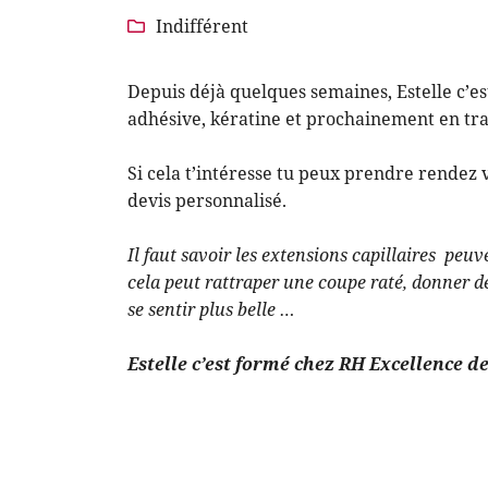
l'adresse email indiqué ci-dessus. Vous pouvez vous désinscrire à tout
Indifférent

utilisant
le formulaire de désinscription
.
Inscription
Depuis déjà quelques semaines, Estelle c’est
adhésive, kératine et prochainement en tra
Si cela t’intéresse tu peux prendre rendez 
devis personnalisé.
Il faut savoir les extensions capillaires peu
cela peut rattraper une coupe raté, donner de
se sentir plus belle …
Estelle c’est formé chez RH Excellence d