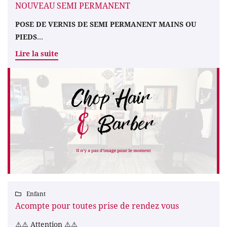
NOUVEAU SEMI PERMANENT
POSE DE VERNIS DE SEMI PERMANENT MAINS OU
PIEDS
Lire la suite
MANUCURE EXPRESS 5 €
PEDICURE EXPRESS 5 €
COULEUR 28 €
- 3 € OFFRE
JUSQU'AU 30 MAI 2026
FRENCH 33 €
- 3 € OFFRE
JUSQU'AU 30 M
AI
2026
DÉPOSE + REPOSE VSP COULEUR 38 €
Enfant
DÉPOSE + REPOSE VSP FRENCH 43 €

Acompte pour toutes prise de rendez vous
DÉPOSE SEULE 16 €
⚠️⚠️ Attention ⚠️⚠️