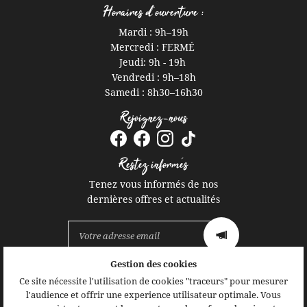
Horaires d'ouverture :
Mardi : 9h
–
19h
Mercredi : FERMÉ
Jeudi: 9h - 19h
Vendredi : 9h
–
18h
Samedi : 8h30
–
16h30
Rejoignez-nous
Restez informés
Tenez vous informés de nos
dernières offres et actualités
Gestion des cookies
Mentions Légales
Ce site nécessite l'utilisation de cookies "traceurs" pour mesurer
Conditions générales d'utilisation
l'audience et offrir une experience utilisateur optimale. Vous
Politique de confidentialité