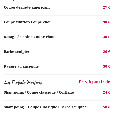
Coupe dégradé américain
27 €
Actu'
Restez informés
Produits
Coupe finition Coupe chou
30 €
Inscription News
oting photos
Rasage de crâne Coupe chou
30 €
Tarifs
Avis
Prendre RD
Barbe sculptée
26 €
Contact
Rasage à l'ancienne
30 €
Rejoignez-nous
Les Forfaits Préférés
Prix à partir de
Shampoing / Coupe classique / Coiffage
24 €
Shampoing + Coupe Classique+ Barbe sculptée
50 €