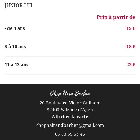
JUNIOR LUI
Prix à partir de
- de 4 ans
15 €
5 à 10 ans
18 €
11 à 13 ans
22 €
Chop Hair Barber
26 Boulevard Victor Guilhem
82400 Valence d’Agen
Afficher la carte
05 63 39 53 46