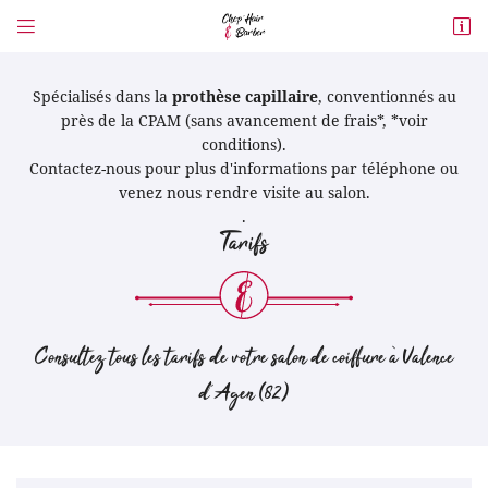


26 Boulevard Victor Guilhem
82400 Valence d’Agen
Spécialisés dans la
prothèse capillaire
, conventionnés au
05 63 39 53 46
près de la CPAM (sans avancement de frais*, *voir
conditions).
Contactez-nous pour plus d'informations par téléphone ou
venez nous rendre visite au salon.
.
Tarifs
Adresse email de réception

Consultez tous les tarifs de votre salon de coiffure à Valence
En cochant cette case, vous consentez à recevoir nos propositions commerciales à
d’Agen (82)
l'adresse email indiqué ci-dessus. Vous pouvez vous désinscrire à tout moment
en utilisant
le formulaire de désinscription
.
Inscription