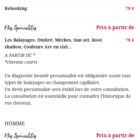
Relooking
78 €
Nos Spécialités
Prix à partir de
Les Balayages, Ombré, Mèches, Sun set, Root
78 €
shadow, Couleurs Arc en ciel...
A PARTIR DE *
*cheveux courts
Un diagnostic beauté personnalisé est obligatoire avant tous
Une question ?
types de balayages ou changement capillaire.
Un devis personnalisé sera établi lors de votre consultation.
La consultation est essentielle pour connaître l'historique de
vos cheveux.
05 63 39 53 4
Accueil
HOMME
Coiffure
Nos Spécialités
Prix à partir de
Esthétique