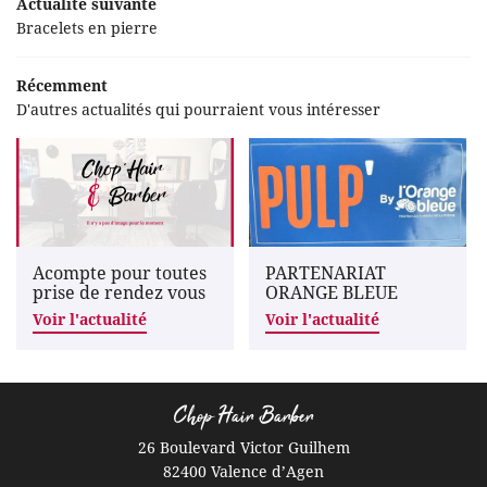
Actualité suivante
Bracelets en pierre
Esthétique
Actu'
Récemment
Restez informés
D'autres actualités qui pourraient vous intéresser
Produits
Inscription News
oting photos
Tarifs
Avis
Prendre RD
Acompte pour toutes
PARTENARIAT
prise de rendez vous
ORANGE BLEUE
Contact
Voir l'actualité
Voir l'actualité
Rejoignez-nous
Chop Hair Barber
26 Boulevard Victor Guilhem
82400 Valence d’Agen