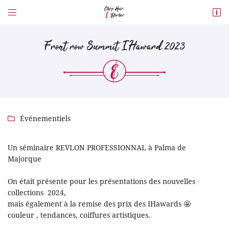


26 Boulevard Victor Guilhem
82400 Valence d’Agen
Front row Summit IHaward 2023
05 63 39 53 46
Événementiels

Un séminaire REVLON PROFESSIONNAL à Palma de
Adresse email de réception
Majorque

En cochant cette case, vous consentez à recevoir nos propositions commerciales à
On était présente pour les présentations des nouvelles
l'adresse email indiqué ci-dessus. Vous pouvez vous désinscrire à tout moment
collections 2024,
en utilisant
le formulaire de désinscription
.
mais également à la remise des prix des IHawards 🤩
Inscription
couleur , tendances, coiffures artistiques.