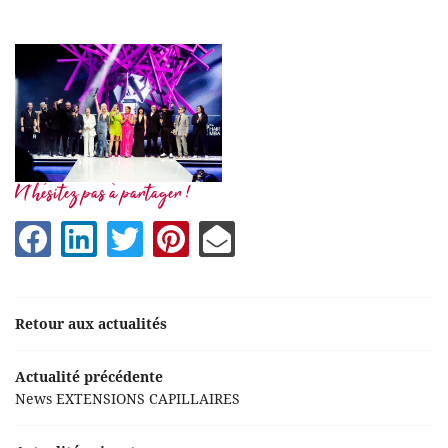
N'hésitez pas à partager !
Une question ?
Retour aux actualités
Actualité précédente
05 63 39 53 4
Accueil
News EXTENSIONS CAPILLAIRES
Coiffure