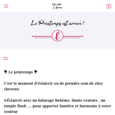


26 Boulevard Victor Guilhem
82400 Valence d’Agen
Le Printemps est arrivé !
05 63 39 53 46

💐 Le printemps 💐
Adresse email de réception

C’est le moment d’éclaircir ou de prendre soin de chez
cheveux:
En cochant cette case, vous consentez à recevoir nos propositions commerciales à
l'adresse email indiqué ci-dessus. Vous pouvez vous désinscrire à tout moment
en utilisant
le formulaire de désinscription
.
✨Éclaircir avec un balayage Bohème, Haute couture , un
simple flash …. pour apporter lumière et harmonie à votre
Inscription
couleur