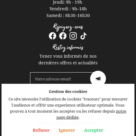
Jeudi: 9h - 19h
Vendredi : 9h
–
18h
Samedi : 8h30
–
16h30
Rejoignez-nous
Restez informés
Tenez vous informés de nos
dernières offres et actualités
Gestion des cookies
Mentions Légales
Ce site nécessite l'utilisation de cookies "traceurs" pour mesurer
Conditions générales d'utilisation
l'audience et offrir une experience utilisateur optimale. Vous
Politique de confidentialité
pouvez à tout moment les accepter ou les refuser depuis
notre
Gestion des cookies
page dédiée
.
Sitemap
Refuser
Ignorer
Accepter