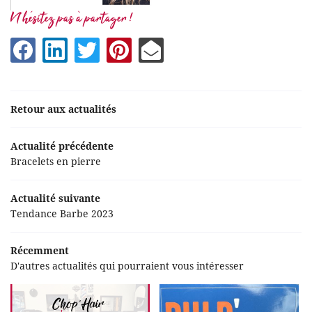
Une question ?
N'hésitez pas à partager !
05 63 39 53 4
Accueil
Coiffure
Retour aux actualités
Esthétique
Actualité précédente
Actu'
Restez informés
Bracelets en pierre
Produits
Inscription News
Actualité suivante
oting photos
Tendance Barbe 2023
Tarifs
Récemment
Avis
Prendre RD
D'autres actualités qui pourraient vous intéresser
Contact